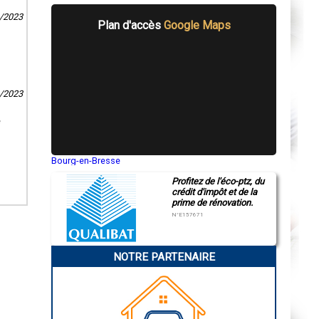
1/2023
Plan d'accès
Google Maps
9/2023
é
Bourg-en-Bresse
Saint-Quentin
Profitez de l'éco-ptz, du
Montluçon
crédit d'impôt et de la
Manosque
prime de rénovation.
Gap
Nice
N°E157671
Annonay
Charleville-Mézières
Pamiers
NOTRE PARTENAIRE
Troyes
Narbonne
Rodez
Marseille
Caen
Aurillac