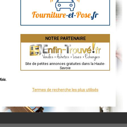
Angoulême
La Rochelle
Bourges
Brive-la-Gaillarde
Dijon
Saint-Brieuc
Guéret
Périgueux
Besançon
NOTRE PARTENAIRE
Valence
Évreux
Chartres
Brest
Nîmes
Toulouse
Site de petites annonces gratuites dans la Haute-
Auch
Savoie
Bordeaux
Montpellier
Rennes
ois.
Châteauroux
Tours
Termes de recherche les plus utilisés
Grenoble
Dole
Mont-de-Marsan
Blois
Saint-Étienne
Le Puy-en-Velay
Nantes
Orléans
Cahors