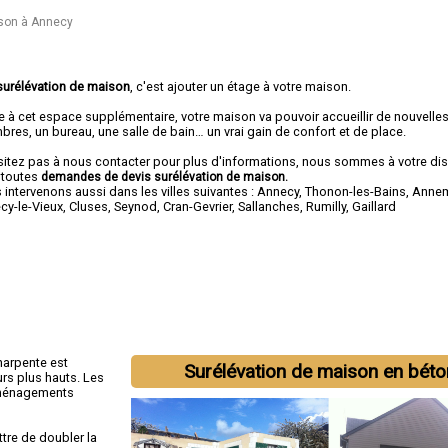
ison à Annecy
surélévation de maison
, c'est ajouter un étage à votre maison.
e à cet espace supplémentaire, votre maison va pouvoir accueillir de nouvelle
res, un bureau, une salle de bain… un vrai gain de confort et de place.
sitez pas à nous contacter pour plus d'informations, nous sommes à votre di
 toutes
demandes de devis surélévation de maison.
intervenons aussi dans les villes suivantes :
Annecy
,
Thonon-les-Bains
,
Anne
cy-le-Vieux
,
Cluses
,
Seynod
,
Cran-Gevrier
,
Sallanches
,
Rumilly
,
Gaillard
harpente est
Surélévation de maison en béto
rs plus hauts. Les
 aménagements
tre de doubler la