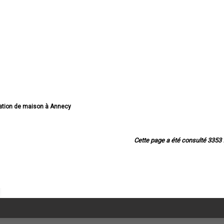
vation de maison à Annecy
n de maison à Thonon-les-Bains
tion de maison à Annemasse
on de maison à Annecy-le-Vieux
Cette page a été consulté 3353 f
vation de maison à Cluses
vation de maison à Seynod
ion de maison à Cran-Gevrier
tion de maison à Sallanches
vation de maison à Rumilly
tion de maison à Bonneville
 maison à Saint-Julien-en-Genevois
vation de maison à Passy
ation de maison à Gaillard
 de maison à La Roche-sur-Foron