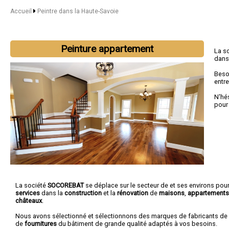
Accueil
Peintre dans la Haute-Savoie
Peinture appartement
La s
dans
Beso
entre
N'hé
pour
La société
SOCOREBAT
se déplace sur le secteur de et ses environs pour
services
dans la
construction
et la
rénovation
de
maisons
,
appartements
châteaux
.
Nous avons sélectionné et sélectionnons des marques de fabricants de
de
fournitures
du bâtiment de grande qualité adaptés à vos besoins.