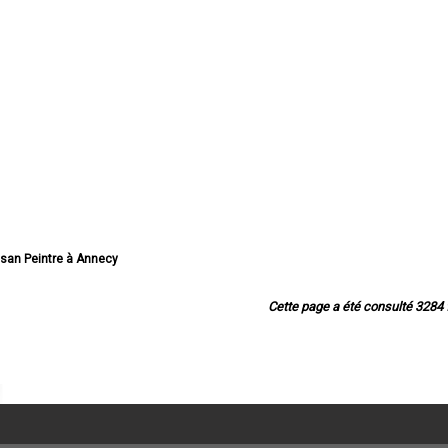
tisan Peintre à Annecy
 Peintre à Thonon-les-Bains
san Peintre à Annemasse
Cette page a été consulté 3284 f
 Peintre à Annecy-le-Vieux
tisan Peintre à Cluses
tisan Peintre à Seynod
an Peintre à Cran-Gevrier
san Peintre à Sallanches
tisan Peintre à Rumilly
san Peintre à Bonneville
ntre à Saint-Julien-en-Genevois