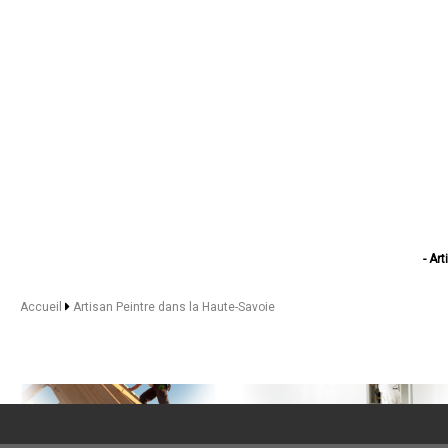
- Ar
- Artisan
- Arti
Accueil
Artisan Peintre dans la Haute-Savoie
- Artisan
- Ar
- Ar
- Artis
- Arti
- Ar
- Arti
- Artisan Pei