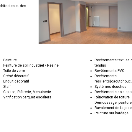
chitectes et des
Peinture
Revêtements textiles 
Peinture de sol industriel / Résine
tendus
Toile de verre
Revêtements PVC
Grésé décoratif
Revêtements
Enduit décoratif
résilients(caoutchouc,
Staff
Systèmes douches
Cloison, Plâtrerie, Menuiserie
Revêtements sols spor
Vitrification parquet escaliers
Rénovation de toiture,
Démoussage, peinture
Ravalement de façad
Peinture sur bardage