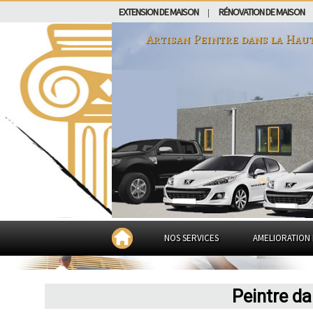
EXTENSION DE MAISON
RÉNOVATION DE MAISON
|
Artisan Peintre dans
la Haut
NOS SERVICES
AMELIORATION 
Peintre da