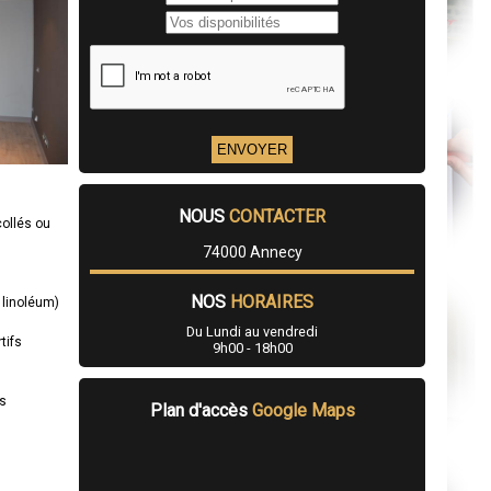
NOUS
CONTACTER
collés ou
74000 Annecy
NOS
HORAIRES
 linoléum)
Du Lundi au vendredi
tifs
9h00 - 18h00
es
Plan d'accès
Google Maps