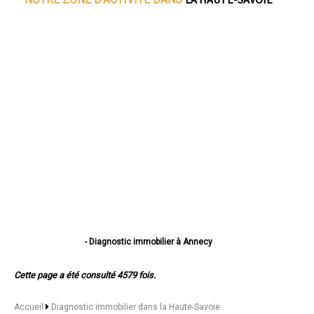
- Diagnostic immobilier à Annecy
- Diagnostic immobilier à Thonon-les-Bains
- Diagnostic immobilier à Annemasse
Cette page a été consulté 4579 fois.
- Diagnostic immobilier à Annecy-le-Vieux
- Diagnostic immobilier à Cluses
- Diagnostic immobilier à Seynod
Accueil
Diagnostic immobilier dans la Haute-Savoie