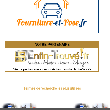
- Diagnostic immobilier à Menthon-Saint-Bernard
- Diagnostic immobilier à La Clusaz
- Diagnostic immobilier à Anthy-sur-Léman
- Diagnostic immobilier à Frangy
- Diagnostic immobilier à Amancy
- Diagnostic immobilier à Arâches-la-Frasse
- Diagnostic immobilier à Étrembières
- Diagnostic immobilier à Domancy
- Diagnostic immobilier à Marcellaz-Albanais
- Diagnostic immobilier à Cusy
NOTRE PARTENAIRE
- Diagnostic immobilier à Margencel
- Diagnostic immobilier à Archamps
- Diagnostic immobilier à Chens-sur-Léman
- Diagnostic immobilier à Etaux
- Diagnostic immobilier à Choisy
- Diagnostic immobilier à Perrignier
Site de petites annonces gratuites dans la Haute-Savoie
- Diagnostic immobilier à Contamine-sur-Arve
- Diagnostic immobilier à Boëge
- Diagnostic immobilier à Talloires
- Diagnostic immobilier à Marin
Termes de recherche les plus utilisés
- Diagnostic immobilier à Lucinges
- Diagnostic immobilier à Allonzier-la-Caille
- Diagnostic immobilier à Mont-Saxonnex
- Diagnostic immobilier à Sales
- Diagnostic immobilier à Neydens