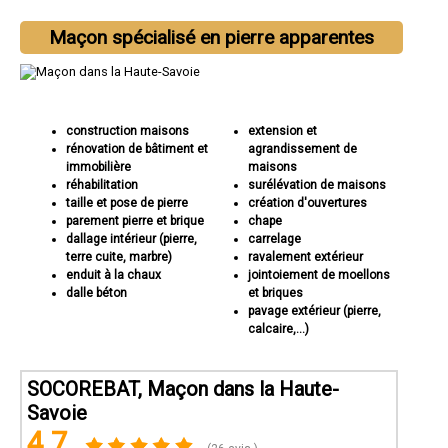
Maçon spécialisé en pierre apparentes
construction maisons
extension et
rénovation de bâtiment et
agrandissement de
immobilière
maisons
réhabilitation
surélévation de maisons
taille et pose de pierre
création d'ouvertures
parement pierre et brique
chape
dallage intérieur (pierre,
carrelage
terre cuite, marbre)
ravalement extérieur
enduit à la chaux
jointoiement de moellons
dalle béton
et briques
pavage extérieur (pierre,
calcaire,...)
SOCOREBAT, Maçon dans la Haute-
Savoie
4.7