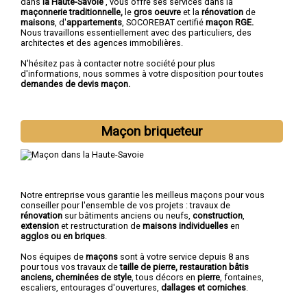
dans
la Haute-Savoie
, vous offre ses services dans la
maçonnerie traditionnelle,
le
gros oeuvre
et la
rénovation
de
maisons
, d'
appartements
, SOCOREBAT certifié
maçon RGE.
Nous travaillons essentiellement avec des particuliers, des
architectes et des agences immobilières.
N'hésitez pas à contacter notre société pour plus
d'informations, nous sommes à votre disposition pour toutes
demandes de devis maçon.
Maçon briqueteur
Notre entreprise vous garantie les meilleus maçons pour vous
conseiller pour l'ensemble de vos projets : travaux de
rénovation
sur bâtiments anciens ou neufs,
construction
,
extension
et restructuration de
maisons individuelles
en
agglos ou en briques
.
Nos équipes de
maçons
sont à votre service depuis 8 ans
pour tous vos travaux de
taille de pierre, restauration bâtis
anciens, cheminées de style
, tous décors en
pierre
, fontaines,
escaliers, entourages d'ouvertures,
dallages et corniches
.