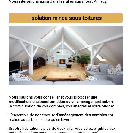
Nous intervenons aussi dans les villes suivantes :
Annecy
,
Thonon-les-Bains
,
Annemasse
,
Annecy-le-Vieux
,
Cluses
,
Seynod
,
Cran-Gevrier
,
Sallanches
,
Rumilly
,
Gaillard
Isolation mince sous toitures
Nous saurons vous conseiller et vous proposer
une
modification, une transformation ou un aménagement
suivant
la configuration de vos combles, vos attentes et votre budget.
L'ensemble de nos travaux
d'aménagement des combles
est
réalisé aussi bien en été qu'en hiver.
Si votre habitation a plus de deux ans, vous serez éligibles aux
aides financières nationales comme le Crédit d’Impôt