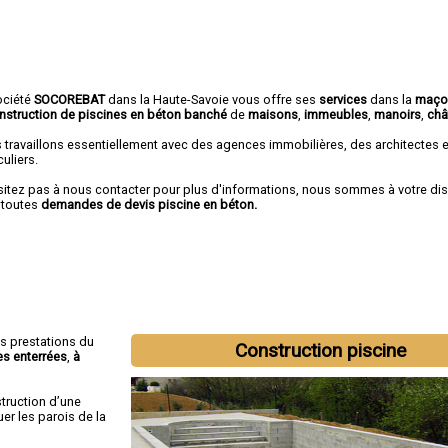
ociété
SOCOREBAT
dans la Haute-Savoie vous offre ses
services
dans la
maço
nstruction de piscines en béton banché
de
maisons
,
immeubles
,
manoirs
,
châ
 travaillons essentiellement avec des agences immobilières, des architectes 
culiers.
sitez pas à nous contacter pour plus d'informations, nous sommes à votre di
 toutes
demandes de devis piscine en béton.
es prestations du
Construction piscine
es enterrées
,
à
truction d’une
er les parois de la