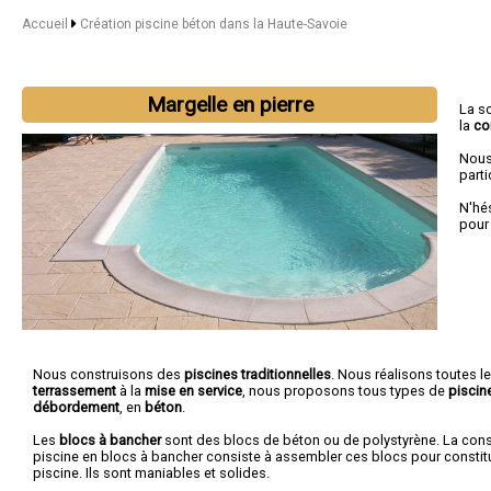
Accueil
Création piscine béton dans la Haute-Savoie
Margelle en pierre
La s
la
co
Nous
parti
N'hé
pour
Nous construisons des
piscines traditionnelles
. Nous réalisons toutes l
terrassement
à la
mise en service
, nous proposons tous types de
piscin
débordement
, en
béton
.
Les
blocs à bancher
sont des blocs de béton ou de polystyrène. La cons
piscine en blocs à bancher consiste à assembler ces blocs pour constitu
piscine. Ils sont maniables et solides.