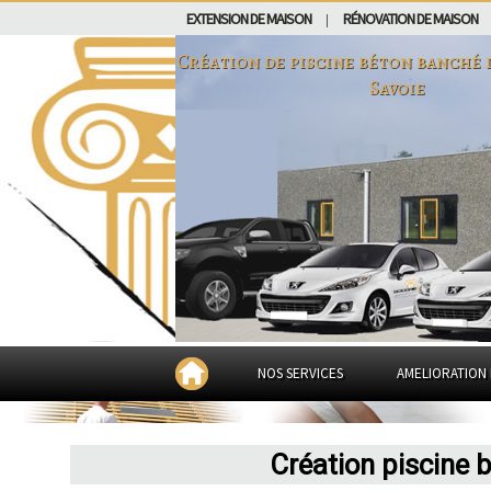
EXTENSION DE MAISON
RÉNOVATION DE MAISON
|
Création de piscine béton banché
Savoie
NOS SERVICES
AMELIORATION 
Création piscine 