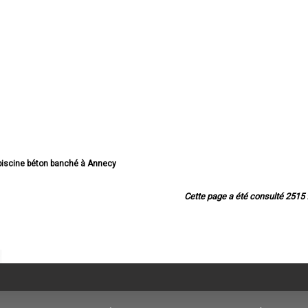
 piscine béton banché à Annecy
ine béton banché à Thonon-les-Bains
iscine béton banché à Annemasse
Cette page a été consulté 2515 f
cine béton banché à Annecy-le-Vieux
 piscine béton banché à Cluses
 piscine béton banché à Seynod
scine béton banché à Cran-Gevrier
iscine béton banché à Sallanches
 piscine béton banché à Rumilly
iscine béton banché à Bonneville
béton banché à Saint-Julien-en-Genevois
e piscine béton banché à Passy