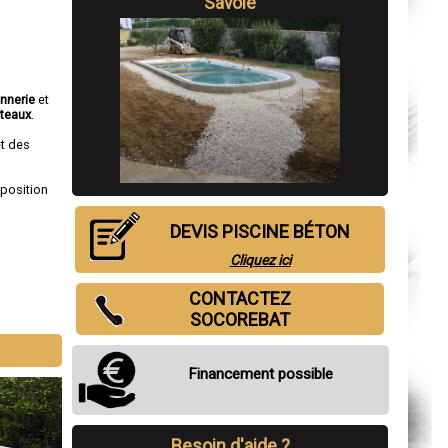
Savoie
nnerie
et
teaux
.
et des
sposition
DEVIS PISCINE BÉTON
Cliquez ici
CONTACTEZ
SOCOREBAT
Financement possible
Besoin d'aide ?