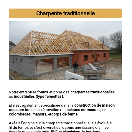
Charpente traditionnelle
Notre entreprise fournit et pose des
charpentes traditionnelles
ou
industrielles (type fermettes).
Elle est également spécialisée dans la
construction de maison
ossature bois
et la
rénovation
de
maisons normandes
, en
colombages
,
manoirs
, et
corps de ferme
.
Axée à l'origine sur la charpente traditionnelle, elle a évolué au
fil du temps et s'est diversifiée, depuis une dizaine d'année,
dans la
menuiserie bois, PVC et aluminium
, le
bardage
,