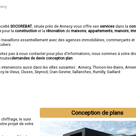
necy
ociété
SOCOREBAT
, située près de Annecy vous offre ses
services
dans la
con
s
pour la
construction
et la
rénovation
de
maisons
,
appartements
,
manoirs
,
im
 travaillons essentiellement avec des agences immobilières, commerçants et
culiers.
sitez pas à nous contacter pour plus d'informations, nous sommes à votre di
 toutes
demandes de devis conception plan
intervenons aussi dans les villes suivantes :
Annecy
,
Thonon-les-Bains
,
Anne
cy-le-Vieux
,
Cluses
,
Seynod
,
Cran-Gevrier
,
Sallanches
,
Rumilly
,
Gaillard
Conception de plans
hiffrage, le suivi
otre projet de votre