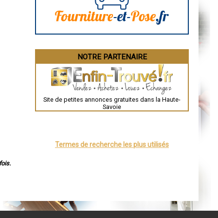
Bourges
Brive-la-Gaillarde
Dijon
Saint-Brieuc
Guéret
Périgueux
Besançon
NOTRE PARTENAIRE
Valence
Évreux
Chartres
Brest
Nîmes
Toulouse
Site de petites annonces gratuites dans la Haute-
Auch
Savoie
Bordeaux
Montpellier
Rennes
Châteauroux
Tours
Termes de recherche les plus utilisés
Grenoble
Dole
Mont-de-Marsan
ois.
Blois
Saint-Étienne
Le Puy-en-Velay
Nantes
Orléans
Cahors
Agen