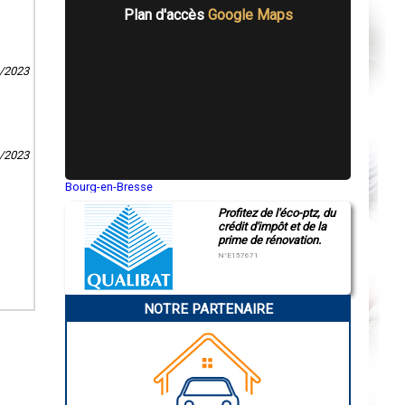
Plan d'accès
Google Maps
1/2023
0/2023
Bourg-en-Bresse
Saint-Quentin
Profitez de l'éco-ptz, du
Montluçon
crédit d'impôt et de la
Manosque
prime de rénovation.
Gap
Nice
N°E157671
Annonay
Charleville-Mézières
Pamiers
NOTRE PARTENAIRE
Troyes
Narbonne
Rodez
Marseille
Caen
Aurillac
Angoulême
La Rochelle