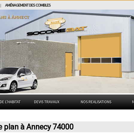
AMÉNAGEMENT DES COMBLES
|
ans à
Annecy
DE L'HABITAT
DEVIS TRAVAUX
NOS REALISATIONS
e plan à Annecy 74000