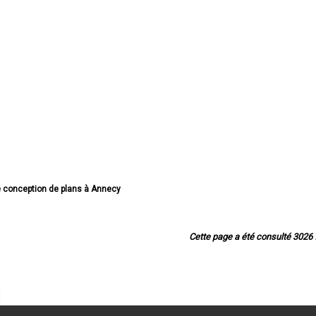
de conception de plans à Annecy
nception de plans à Thonon-les-Bains
 conception de plans à Annemasse
nception de plans à Annecy-le-Vieux
Cette page a été consulté 3026 f
de conception de plans à Cluses
de conception de plans à Seynod
conception de plans à Cran-Gevrier
 conception de plans à Sallanches
e conception de plans à Rumilly
 conception de plans à Bonneville