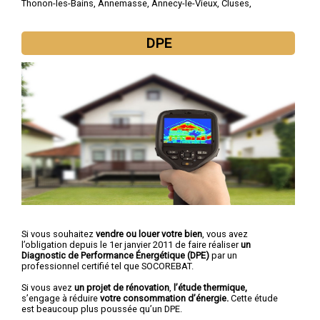
Thonon-les-Bains
,
Annemasse
,
Annecy-le-Vieux
,
Cluses
,
Seynod
,
Cran-Gevrier
,
Sallanches
,
Rumilly
,
Gaillard
DPE
Si vous souhaitez
vendre ou louer votre bien
, vous avez
l’obligation depuis le 1er janvier 2011 de faire réaliser
un
Diagnostic de Performance Énergétique (DPE)
par un
professionnel certifié tel que SOCOREBAT.
Si vous avez
un projet de rénovation
,
l’étude thermique,
s’engage à réduire
votre consommation d’énergie.
Cette étude
est beaucoup plus poussée qu’un DPE.