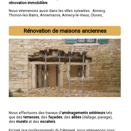
rénovation immobilière
.
Nous intervenons aussi dans les villes suivantes :
Annecy
,
Thonon-les-Bains
,
Annemasse
,
Annecy-le-Vieux
,
Cluses
,
Seynod
,
Cran-Gevrier
,
Sallanches
,
Rumilly
,
Gaillard
Rénovation de maisons anciennes
Nous effectuons des travaux d'
aménagements extérieurs
tels
que des
terrasses
, des
façades
, des
allées
(dallage, pavage),
des
murets
et des
escaliers
.
En tant que professionnels du bâtiment, nous intervenons pour