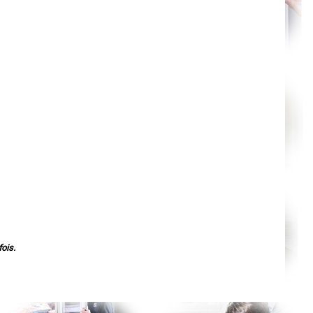
Orléans
Cahors
Agen
Mende
Angers
Cherbourg-Octeville
Reims
Saint-Dizier
Laval
Nancy
Verdun
Lorient
Metz
Nevers
Lille
Beauvais
Alençon
Calais
Clermont-Ferrand
Pau
Tarbes
Perpignan
Strasbourg
ois.
Mulhouse
Lyon
Vesoul
Chalon-sur-Saône
Le Mans
Chambéry
Annecy