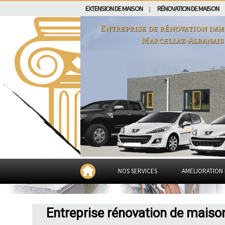
EXTENSION DE MAISON
RÉNOVATION DE MAISON
|
Entreprise de rénovation imm
Marcellaz-Albanais
NOS SERVICES
AMELIORATION 
Entreprise rénovation de maiso