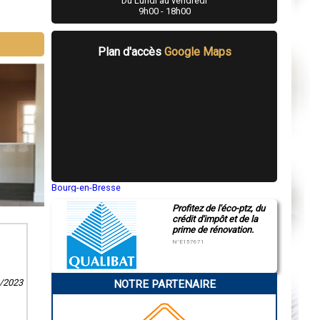
Du Lundi au vendredi
9h00 - 18h00
Plan d'accès
Google Maps
Bourg-en-Bresse
Saint-Quentin
Profitez de l'éco-ptz, du
Montluçon
crédit d'impôt et de la
Manosque
prime de rénovation.
Gap
Nice
N°E157671
Annonay
Charleville-Mézières
Pamiers
8/2023
NOTRE PARTENAIRE
Troyes
Narbonne
Rodez
Marseille