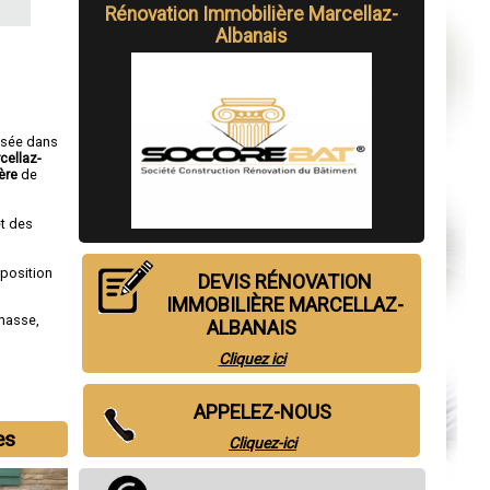
Rénovation Immobilière Marcellaz-
Albanais
isée dans
cellaz-
ère
de
t des
sposition
DEVIS RÉNOVATION
IMMOBILIÈRE MARCELLAZ-
masse
,
ALBANAIS
Cliquez ici
APPELEZ-NOUS
es
Cliquez-ici