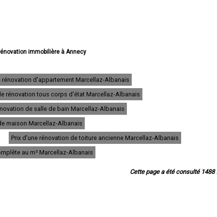
 rénovation immobilière à Annecy
vation immobilière à Thonon-les-Bains
énovation immobilière à Annemasse
ovation immobilière à Annecy-le-Vieux
e rénovation d'appartement Marcellaz-Albanais
 rénovation immobilière à Cluses
de rénovation tous corps d'état Marcellaz-Albanais
 rénovation immobilière à Seynod
novation immobilière à Cran-Gevrier
novation de salle de bain Marcellaz-Albanais
énovation immobilière à Sallanches
 rénovation immobilière à Rumilly
n de maison Marcellaz-Albanais
énovation immobilière à Bonneville
Prix d'une rénovation de toiture ancienne Marcellaz-Albanais
on immobilière à Saint-Julien-en-Genevois
e rénovation immobilière à Passy
complête au m² Marcellaz-Albanais
 rénovation immobilière à Gaillard
ation immobilière à La Roche-sur-Foron
Cette page a été consulté 1488 f
ation immobilière à Chamonix-Mont-Blanc
 rénovation immobilière à Meythet
ovation immobilière à Évian-les-Bains
novation immobilière à Ville-la-Grand
rénovation immobilière à Scionzier