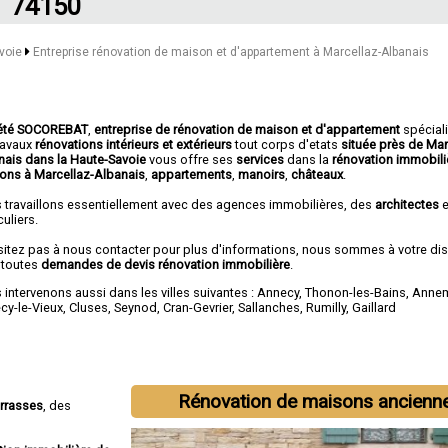
74150
avoie
Entreprise rénovation de maison et d'appartement à Marcellaz-Albanais
été SOCOREBAT
,
entreprise de rénovation de maison et d'appartement
spécial
travaux
rénovations intérieurs et extérieurs
tout corps d'etats
située près de Mar
nais dans la Haute-Savoie
vous offre ses
services
dans la
rénovation immobili
ons à Marcellaz-Albanais
,
appartements
,
manoirs
,
châteaux
.
 travaillons essentiellement avec des agences immobilières, des
architectes
e
culiers.
sitez pas à nous contacter pour plus d'informations, nous sommes à votre di
 toutes
demandes de devis rénovation immobilière
.
intervenons aussi dans les villes suivantes :
Annecy
,
Thonon-les-Bains
,
Anne
cy-le-Vieux
,
Cluses
,
Seynod
,
Cran-Gevrier
,
Sallanches
,
Rumilly
,
Gaillard
Rénovation de maisons ancienn
errasses
, des