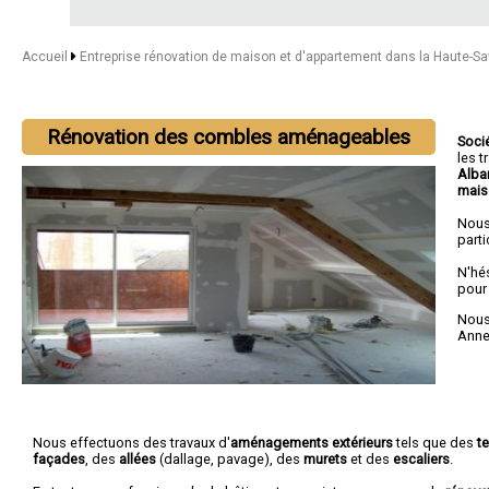
Accueil
Entreprise rénovation de maison et d'appartement dans la Haute-S
Rénovation des combles aménageables
Soci
les 
Alba
mais
Nous
parti
N'hé
pour
Nous 
Anne
Nous effectuons des travaux d'
aménagements extérieurs
tels que des
t
façades
, des
allées
(dallage, pavage), des
murets
et des
escaliers
.