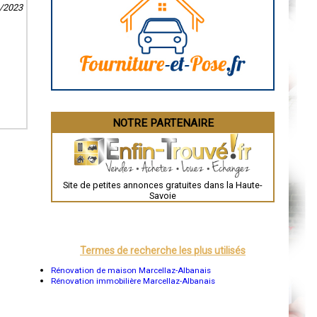
Caen
0/2023
Aurillac
Angoulême
La Rochelle
Bourges
Brive-la-Gaillarde
Dijon
Saint-Brieuc
Guéret
Périgueux
Besançon
NOTRE PARTENAIRE
Valence
Évreux
Chartres
Brest
Nîmes
Toulouse
Site de petites annonces gratuites dans la Haute-
Auch
Savoie
Bordeaux
Montpellier
Rennes
Châteauroux
Tours
Termes de recherche les plus utilisés
Grenoble
Dole
Rénovation de maison Marcellaz-Albanais
Mont-de-Marsan
Rénovation immobilière Marcellaz-Albanais
Blois
Saint-Étienne
Le Puy-en-Velay
Nantes