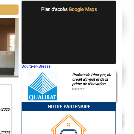
Plan d'accès
Google Maps
Bourg-en-Bresse
Saint-Quentin
Profitez de l'éco-ptz, du
Montluçon
crédit d'impôt et de la
Manosque
prime de rénovation.
Gap
Nice
N°E157671
Annonay
Charleville-Mézières
Pamiers
NOTRE PARTENAIRE
Troyes
8/2023
Narbonne
Rodez
Marseille
Caen
Aurillac
0/2023
Angoulême