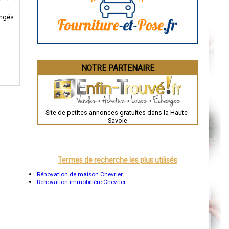
La Rochelle
Bourges
angés
Brive-la-Gaillarde
Dijon
Saint-Brieuc
Guéret
Périgueux
Besançon
NOTRE PARTENAIRE
Valence
Évreux
Chartres
Brest
Nîmes
Toulouse
Site de petites annonces gratuites dans la Haute-
Auch
Savoie
Bordeaux
Montpellier
Rennes
Châteauroux
Tours
Termes de recherche les plus utilisés
Grenoble
Dole
Rénovation de maison Chevrier
Mont-de-Marsan
Rénovation immobilière Chevrier
Blois
Saint-Étienne
Le Puy-en-Velay
Nantes
Orléans
Cahors