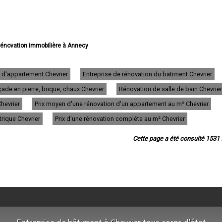
 rénovation immobilière à Annecy
vation immobilière à Thonon-les-Bains
énovation immobilière à Annemasse
ovation immobilière à Annecy-le-Vieux
n d'appartement Chevrier
Entreprise de rénovation du batiment Chevrier
 rénovation immobilière à Cluses
ade en pierre, brique, chaux Chevrier
Rénovation de salle de bain Chevrier
 rénovation immobilière à Seynod
novation immobilière à Cran-Gevrier
Chevrier
Prix moyen d'une rénovation d'un appartement au m² Chevrier
énovation immobilière à Sallanches
 rénovation immobilière à Rumilly
trique Chevrier
Prix d'une rénovation complête au m² Chevrier
énovation immobilière à Bonneville
on immobilière à Saint-Julien-en-Genevois
Cette page a été consulté 1531 f
e rénovation immobilière à Passy
 rénovation immobilière à Gaillard
ation immobilière à La Roche-sur-Foron
ation immobilière à Chamonix-Mont-Blanc
 rénovation immobilière à Meythet
ovation immobilière à Évian-les-Bains
novation immobilière à Ville-la-Grand
rénovation immobilière à Scionzier
rénovation immobilière à Faverges