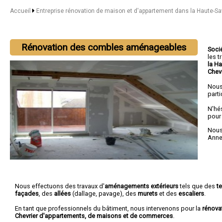
Accueil
Entreprise rénovation de maison et d'appartement dans la Haute-S
Rénovation des combles aménageables
Soci
les 
la H
Chevr
Nous
parti
N'hé
pour
Nous 
Anne
Nous effectuons des travaux d'
aménagements extérieurs
tels que des
t
façades
, des
allées
(dallage, pavage), des
murets
et des
escaliers
.
En tant que professionnels du bâtiment, nous intervenons pour la
rénova
Chevrier d'appartements, de maisons et de commerces
.