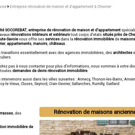
avoie
Entreprise rénovation de maison et d'appartement à Chevrier
été SOCOREBAT
,
entreprise de rénovation de maison et d'appartement
spécial
travaux
rénovations intérieurs et extérieurs
tout corps d'etats
située près de Che
aute-Savoie
vous offre ses
services
dans la
rénovation immobilière
de
maisons
ier
,
appartements
,
manoirs
,
châteaux
.
 travaillons essentiellement avec des agences immobilières, des
architectes
e
culiers.
sitez pas à nous contacter pour plus d'informations, nous sommes à votre di
 toutes
demandes de devis rénovation immobilière
.
intervenons aussi dans les villes suivantes :
Annecy
,
Thonon-les-Bains
,
Anne
cy-le-Vieux
,
Cluses
,
Seynod
,
Cran-Gevrier
,
Sallanches
,
Rumilly
,
Gaillard
Rénovation de maisons ancienn
errasses
, des
tion immobilière de