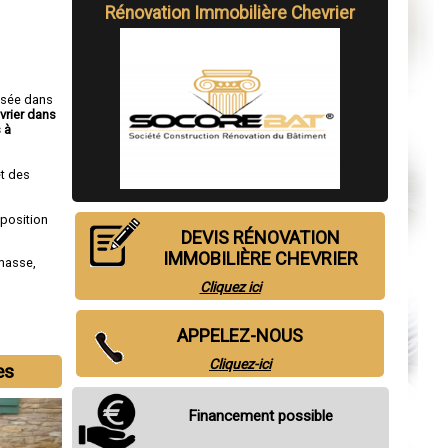
Rénovation Immobilière Chevrier
isée dans
vrier dans
 à
t des
sposition
DEVIS RÉNOVATION
IMMOBILIÈRE CHEVRIER
masse
,
Cliquez ici
APPELEZ-NOUS
Cliquez-ici
es
Financement possible