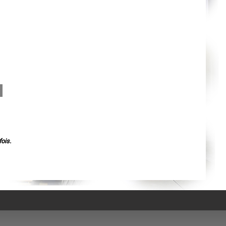
Agen
Mende
Angers
Cherbourg-Octeville
Reims
Saint-Dizier
Laval
Nancy
Verdun
Lorient
Metz
Nevers
Lille
Beauvais
Alençon
Calais
Clermont-Ferrand
Pau
Tarbes
ois.
Perpignan
Strasbourg
Mulhouse
Lyon
Vesoul
Chalon-sur-Saône
Le Mans
Chambéry
Annecy
Paris
Le Havre